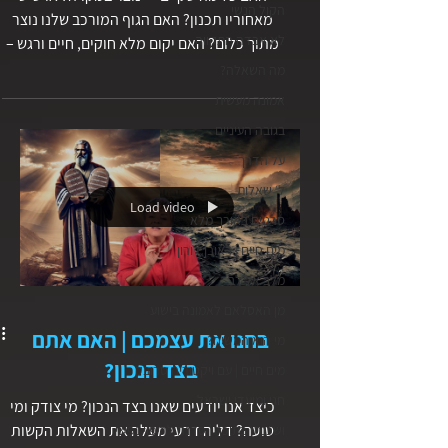
הקול הנשי
מאחוריו תכנון? האם הגוף המורכב שלנו נוצר
לא אבדה התקווה
מתוך כלום? האם יקום מלא חוקים, חיים ורגש –
נוצר באקראי?...
מה השאלה?
אמונה מעשית
בגובה העיניים
על הדרך
ל׳ שאלות
Load video
סרטים באורך מלא
מים חיים | ראובן דורון
מלב אל לב
מן האסלאם לאמונה בישוע
בחנו את עצמכם | האם אתם
מי הוא המשיח?
בצד הנכון?
מים חיים | עם ויקטוריה טרובק
חגי ומועדי ישראל
כיצד אנו יודעים שאנו בצד הנכון? מי צודק ומי
טועה? דליה דרעי מעלה את השאלות הקשות
ושכנתי בתוכך | סדנה לריפוי נפשי