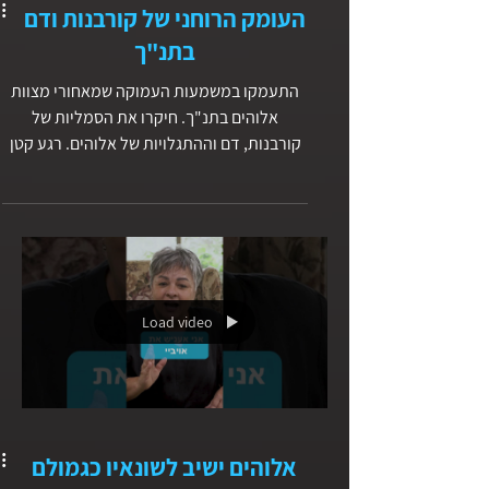
העומק הרוחני של קורבנות ודם
בתנ"ך
התעמקו במשמעות העמוקה שמאחורי מצוות
אלוהים בתנ"ך. חיקרו את הסמליות של
קורבנות, דם וההתגלויות של אלוהים. רגע קטן
של אמת | עם דליה דרעי
Load video