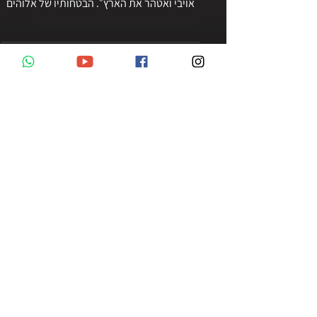
מסר חזק מאלוהים לכל העמים! ״שמחו, עם
ישראל, כי אנקום את דם בניי. אני אנצח את
אויבי ואטהר את הארץ״. הבטחותיו של אלוהים
תמיד מתקיימות.
Load video
אחדות בעם ישראל
את השסעים והאתגרים ההולכים ומעמיקים
ועומדים בפני האומה שלנו, ישראל, והמחלוקת