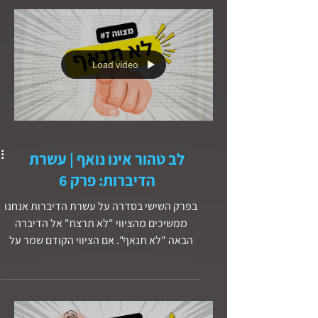
Load video
לב טהור אינו נואף | עשרת
הדיברות: פרק 6
בפרק השישי בסדרה על עשרת הדיברות אנחנו
ממשיכים מהציווי "לא תרצח" אל הדיברה
הבאה "לא תנאף". אם הציווי הקודם שמר על
קדושת החיים, כאן אלוהים שומר על קדושת
הקשר. מה המשמעות האמיתית של ניאוף לפי
התורה? למה בתנ״ך העונש כל כך חמור? ומה
הקשר בין דוד ובת שבע, הושע הנביא, והחיים