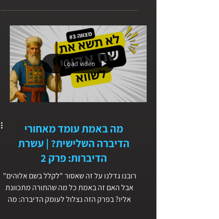
תפילה במשפחה. מהי תפילה באמת? האם זו
חובה רוחנית, או זכות וקשר חי ודינמי עם
אלוהים? איך משלבים תפילה בתוך עומס החיים
וההורות? מהי הדוגמה האישית שלנו כהורים
וההשפעה שלה על הילדים? מהי תפילה זוגית –
ואיך היא מחזקת את הקשר בין בני הזוג? והאם
תפילה חייבת להיות פורמלית? או אמיתית
Load video
וכנה? תפילה לא שייכת רק לרגעים שקטים
ו״רוחניים״, אלא נטועה בתוך החיים עצמם -
במטבח, בדרך לעבודה, ובשגרה המשפחתית. 🎙
בפרק הבא
מה באמת עומד מאחורי
הדיברה השלישית? | עשרת
הדיברות: פרק 2
רובנו גדלנו על זה שאסור "לקלל בשם אלוהים"
אבל האם זה באמת כל מה שהתורה מתכוונת