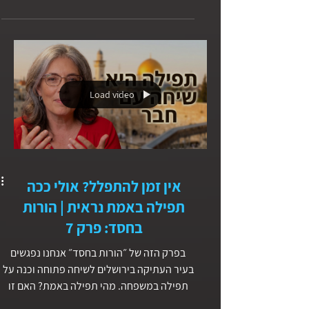
סמל להשתייכות, לקדושה וליחס שלנו עם
הבורא. אבל מה המשמעות האמיתית של
"לזכור ולשמור את יום השבת"? ומה הקשר בין
השבת שבתורה לבין המנוחה שהברית החדשה
מדברת עליה?
Load video
אין זמן להתפלל? אולי ככה
תפילה באמת נראית | הורות
בחסד: פרק 7
בפרק הזה של ״הורות בחסד״ אנחנו נפגשים
בעיר העתיקה בירושלים לשיחה פתוחה וכנה על