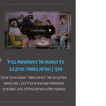
כדי שימירו את דתם? מוזמנים לשתף אותנו
בתגובות אם יצא לכם להכיר יהודי שמאמין
בישוע? ואילו חוויות אתם חוויתם עם אלוהים
שהיו בגדר נס!
Load video
כל האמת על התפתחות בגיל
הרך | הורות בחסד: פרק 13
בפרק הזה של ״הורות בחסד״ אנחנו מדברים על
התפתחות קוגניטיבית בגיל הרך, ומה באמת
התפקיד שלנו כהורים בתהליך הזה. האם צריך
ללמד קריאה בגיל שלוש? האם ילד שקורא
מוקדם הוא בהכרח חכם יותר? ואיך בונים
יסודות בריאים מגיל אפס בלי לחץ והשוואות?