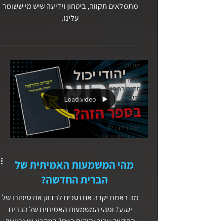
לאמונה בישוע
מתמלאים תקווה, ביטחון וידיעה שיש מי ששומר
עלינו.
מי הוא המשיח?
מים חיים | עם
ויקטוריה טרובק
חגי ומועדי
ישראל
ושכנתי בתוכך |
סדנה לריפוי
נפשי
Load video
חוכמת רחוב
ישוע היהודי |
ד״ר גרשון נראל
ליהנות מהחיים |
ג׳ויס מאייר
מהי המשמעות האמיתית של
רגע קטן של
הברית החדשה?
אמת | עם דליה
דרעי
מה באמת יקרה אם נסכים לבדוק את סיפורו של
משיח וגאולה
ישוע? ומהי המשמעות האמיתית של הברית
בפרשות השבוע