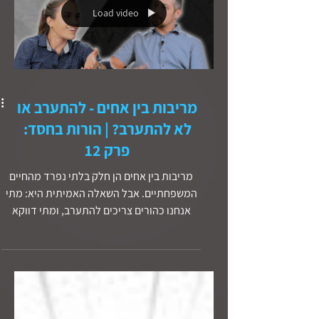
Load video
המשמעות של שינוי לב אמיתי, ולמה אלוהים
קורא לנו לבחור בחיים בכל יום מחדש.
מריבות בין אחים - להתערב או
לא להתערב? | הורות בחסד:
פרק 12
מריבות בין אחים הן חלק בלתי נפרד מהחיים
המשפחתיים. אבל השאלה האמיתית היא: מתי
אנחנו כהורים צריכים להתערב, ומתי דווקא
עדיף לתת להם להסתדר לבד? בפרק החדש של
״הורות בחסד״ רותם ותמיר מדברים על: - האם
נכון לחכות ל״דם״ לפני שמתערבים? - איך
תיוגים כמו ״התוקף״ ו״הקורבן״ מקבעים דפוסים
מסוכנים - למה המילה ״תמיד״ יכולה ליצור
נבואה שמגשימה את עצמה - איך עושים גישור