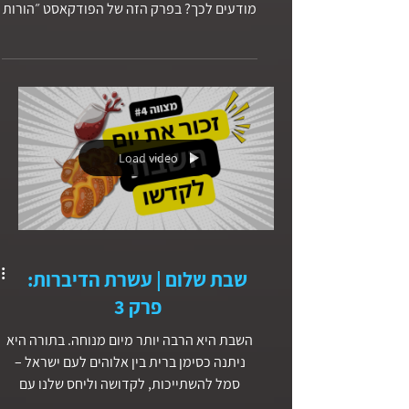
מה זה בעצם מערך משפחתי, ולמה הוא כל כך
משפיע על הילדים שלנו, גם כשאנחנו לא
מודעים לכך? בפרק הזה של הפודקאסט ״הורות
בחסד״, אנחנו צוללים לעומק אחד הנושאים הכי
נוכחים בכל בית – סדר הלידה, היחסים בין
האחים, והאופן שבו אנחנו כהורים עלולים (בלי
כוונה) לקבע תפקידים. נדבר על: הילד הבכור –
אחריות, ציפיות ומעמד הילד האמצעי
(“הסנדוויץ’”) – ומה קורה כשלא רואים אותו?
Load video
הילד הקטן – פינוק, ויתורים והשלכות איך קיבוע
תפקידים משפיע על הדימוי העצמי של הילדים
גם בבגרות למה המערך המשפחת
שבת שלום | עשרת הדיברות:
פרק 3
השבת היא הרבה יותר מיום מנוחה. בתורה היא
ניתנה כסימן ברית בין אלוהים לעם ישראל –