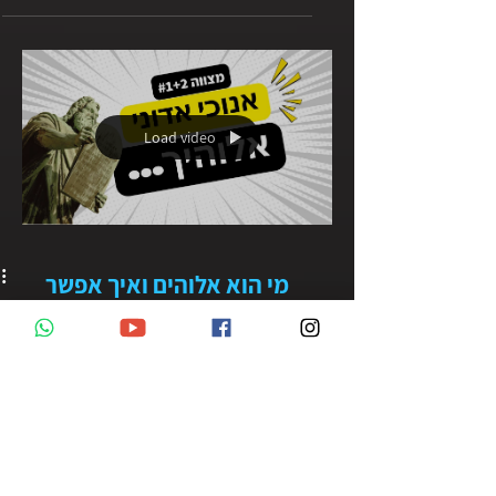
אליו? בפרק הזה נצלול לעומק הדיברה: מה
המשמעות המקורית של "נשיאת שם ה׳"? למה
זה היה כל כך חמור בעיני אלוהים עד כדי עונש
כבד בתקופת המקרא? איך זה קשור להיותנו
"אור לגויים"? ומה ישוע המשיח מלמד על
אותנטיות מול צביעות דתית?
Load video
מי הוא אלוהים ואיך אפשר
ליצור קשר איתו? | עשרת
הדיברות: פרק 1
מי הוא אלוהים ואיך אפשר ליצור קשר איתו?
סדרה בנושא עשרת הדברות