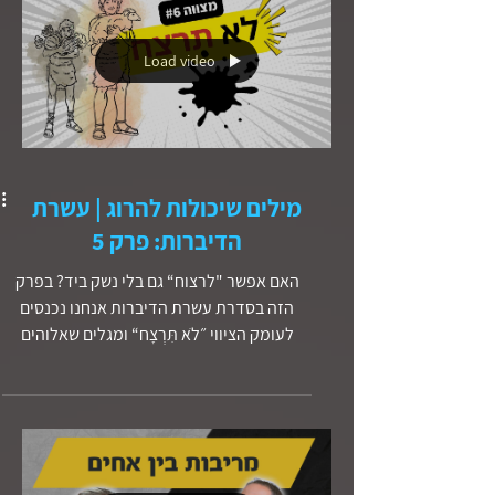
שלנו היום – בעולם של קשרים זמניים ותרבות
של ״לא מתאים? תחליף״?
Load video
מילים שיכולות להרוג | עשרת
הדיברות: פרק 5
האם אפשר "לרצוח“ גם בלי נשק ביד? בפרק
הזה בסדרת עשרת הדיברות אנחנו נכנסים
לעומק הציווי ״לֹא תִּרְצָח“ ומגלים שאלוהים
מדבר לא רק על שפיכות דמים, אלא גם על
המילים, המחשבות והכעס שיכולים להרוג
מבפנים. נראה מה קרה לקין, לאחאב, לדוד ואיך
ישוע העמיק את הדיברה הזו בדרשה על ההר,
כשהסביר שהרצח מתחיל בלב. דרך סיפור אישי
על מילה אחת שפצעה לב של אדם אחר, נבין מה