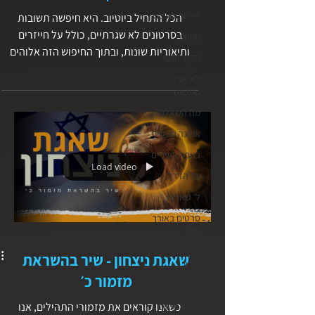
פרשת השבוע
הכל התחיל ביוטיוב. היא חיפשה תשובות
בסרטונים לא שגרתיים, כולל על חייזרים
מוזיקה
ותיאוריות שונות, ובתוך החיפוש הזה אלוהים
הקול הנשי
הוביל אותה אל האמת. מסרטון לסרטון,
לא אבדה
מאמינים עודדו אותה לחזור לתנ"ך, ושם גילתה
התקווה
קשר עמוק בין פסח, עם ישראל וישוע המשיח.
מה השאלה?
דרך סרטונים, שאלות ותפילה, אלוהים פתח את
אמונה מעשית
עיניה, ענה לתפילותיה, והפך לאביה האמיתי.
בסרטון זה היא משתפת איך חסד אלוהים פגש
בגובה העיניים
Load video
אותה במקום אישי, והיום היא עוסקת בבישור
על הדרך
ומספרת לאחרים על אלוהים וישוע. האם גם לכם
ל׳ שאלות
חיפוש קטן ולא צפוי שינה את החיים?
סרטים באורך
מלא
מים חיים | ראובן
שאגת ניצחון - שיר בהשראת
דורון
מזמור כ׳
מלב אל לב
כשאנו קוראים את מזמורי התהילים, אנו
מן האסלאם