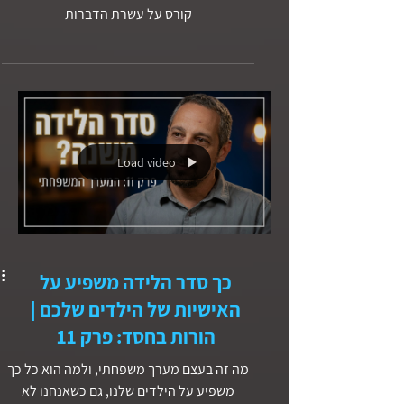
פרק 4
סדרת לימוד תנכ״ית - כבד את אביך ואת אימך.
קורס על עשרת הדברות
Load video
כך סדר הלידה משפיע על
האישיות של הילדים שלכם |
הורות בחסד: פרק 11