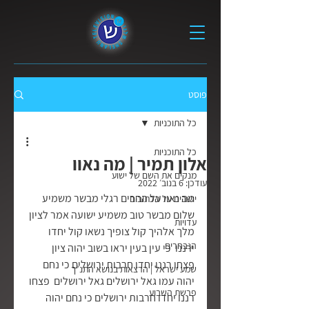
פוסט
כל התוכניות
כל התוכניות
אלון תמיר | מה נאוו
מנקים את השם של ישוע
עודכן:
6 בנוב׳ 2022
מה נאוו על ההרים רגלי מבשר משמיע 
יושבים על הכתובים
שלום מבשר טוב משמיע ישועה אמר לציון 
עדויות
מלך אלהיך קול צופיך נשאו קול יחדו 
הנבחרים
ירננו  כי עין בעין יראו בשוב יהוה ציון  
פצחו רננו יחדו חרבות ירושלים כי נחם 
שמע ישראל | הרצאות בנושא התנ״ך
יהוה עמו גאל ירושלים גאל ירושלים  פצחו 
פרשת השבוע
רננו יחדו חרבות ירושלים כי נחם יהוה 