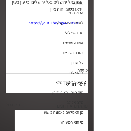
עמו גאל ירושלים גאל ירושלים  כי עין בעין 
מוזיקה
יראו בשוב יהוה ציון
הקול הנשי
לא אבדה התקווה
https://youtu.be/pg4NauWJt0E
מה השאלה?
אמונה מעשית
בגובה העיניים
על הדרך
מוזיקה
ל׳ שאלות
סרטים באורך מלא
מים חיים | ראובן דורון
מלב אל לב
הצג הכול
פוסטים אחרונים
מן האסלאם לאמונה בישוע
מי הוא המשיח?