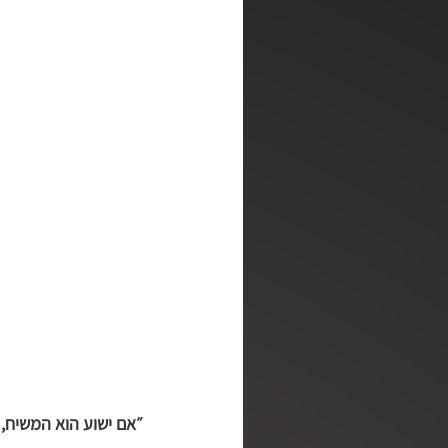
מלב אל לב
מן האסלאם לא
ושכנתי בתוכך | סדנה לריפוי נפ
רגע קטן של אמת | עם דליה דר
מדברים | שלנו פודקאסט
״אם ישוע הוא המשיח, 