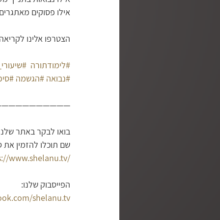
אילו פסוקים מאתגרי
הצטרפו אלינו לקריאה
#לימודתורה
#שיעורי
#נבואה
#הגשמה
#סיפ
———————————
בואו לבקר באתר שלנו
שם תוכלו להזמין את 
s://www.shelanu.tv/
הפייסבוק שלנו:
ook.com/shelanu.tv