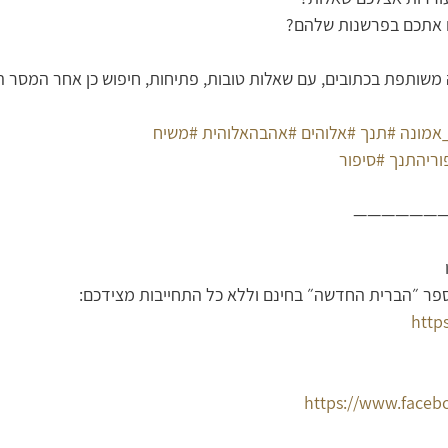
ם אתכם בפרשנות שלהם?
 משותפת בכתובים, עם שאלות טובות, פתיחות, חיפוש כן אחר המסר ה
_אמונה
#תנך
#אלוהים
#אהבהאלוהית
#משיח
וריהתנך
#סיפור
——————
ספר ״הברית החדשה״ בחינם וללא כל התחייבות מצידכם:
http
https://www.faceb