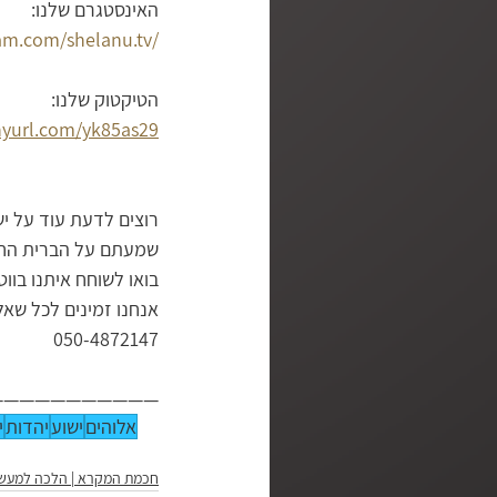
האינסטגרם שלנו:
am.com/shelanu.tv/
הטיקטוק שלנו:
inyurl.com/yk85as29
רוצים לדעת עוד על יש
שמעתם על הברית החדש
בואו לשוחח איתנו בוו
אנחנו זמינים לכל שא
050-4872147
———————————
אלוהים
ישוע
יהדות
י
חכמת המקרא | הלכה למעש