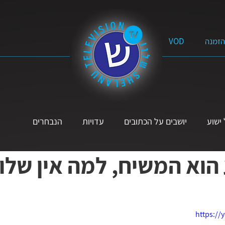
הזמנה
VOD
ישוע
יושבים על הכתובים
עדויות
הנבחרים
הוא המשיח, למה אין שלו
תנ״ך
פרשת השבוע
מוזיקה
הקול הנשי
לא אבדה
יים
על הדרך
ל׳ שאלות
סרטים באורך מלא
מים 
https://