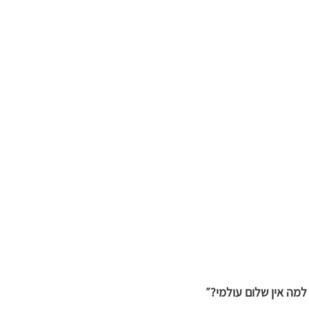
מונה בישוע
מי הוא המשיח?
מים חיים | עם ויקטוריה טרוב
שי
חוכמת רחוב
ישוע היהודי | ד״ר גרשון נראל
ליהנות 
עי
משיח וגאולה בפרשות השבוע | רמי ד.
יסודות האמונה | 
מציאת האמת | עם עו״ד בטי ט.ג.
למה אין שלום עולמי?״