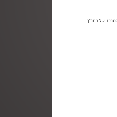
מרכזי של התנ״ך.