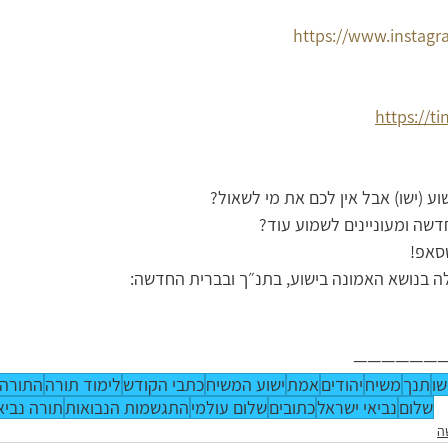
https://www.instagr
https://t
וע (ישו) אבל אין לכם את מי לשאול?
ה ומעוניינים לשמוע עוד?
טסאפ!
לה בנושא האמונה בישוע, בתנ״ך ובברית החדשה:
——————
שו
תנך
משיח
יהודים
אמת
ישוע המשיח
כתבי הקודש
לימוד תורה
התורה 
שלום
נביאי ישראל
כתובים
שלום עולמי
התגשמות הנבואות
תורה נביא
ה