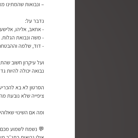
– ונבואות שהמתינו מ
נדבר על:
- אחאב, אליהו, אלישע 
- משה ונבואת הגלות.
- דוד, שלמה וההבטחה
ועל עיקרון חשוב שהתנ
נבואה יכולה להיות ג
הסרטון לא בא להכריע ו
ציפייה שלא נובעת מה
ומה אם השינוי שאלוהים
💬 נשמח לשמוע מכם:
אילו נבואות בתנ״ך מ