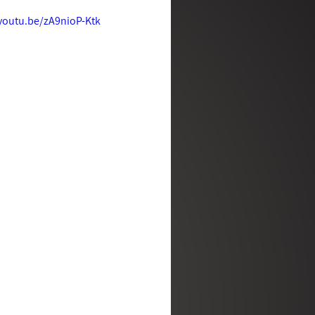
/youtu.be/zA9nioP-Ktk
מלב אל לב
מן האסלאם לא
ושכנתי בתוכך | סדנה לריפוי נפ
רגע קטן של אמת | עם דליה דר
מדברים | שלנו פודקאסט