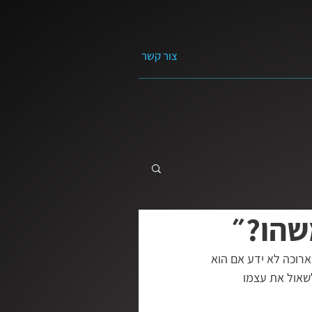
צור קשר
שהו?״
 התקווה
מה השאלה?
ארוכה לא ידע אם הוא 
שאול את עצמו 
חיים | ראובן דורון