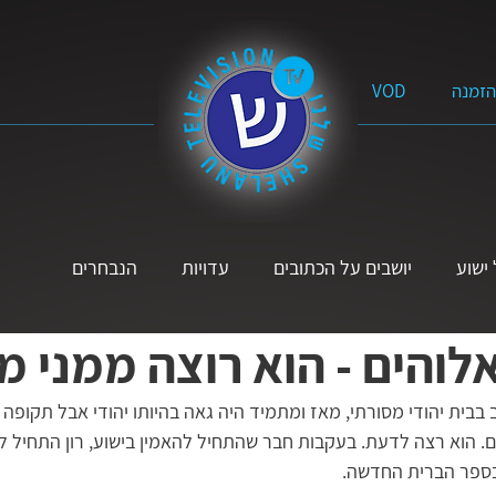
הזמנה
VOD
ישוע
יושבים על הכתובים
עדויות
הנבחרים
לוהים - הוא רוצה ממני מ
תנ״ך
פרשת השבוע
מוזיקה
הקול הנשי
לא אבדה
 בבית יהודי מסורתי, מאז ומתמיד היה גאה בהיותו יהודי אבל תקופה 
ם. הוא רצה לדעת. בעקבות חבר שהתחיל להאמין בישוע, רון התחיל ל
יים
על הדרך
ל׳ שאלות
סרטים באורך מלא
מים 
בספר הברית החדשה. 