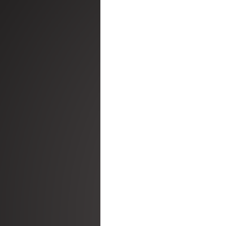
ק
חגי ומועדי ישראל
מהחיים | ג׳ויס מאייר
ראובן דורון