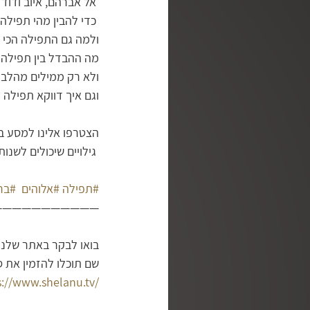
 אל אברהם, איוב ודוד המלך
 כדי להבין מהי תפילה לפי התנ"ך, 
ולמה גם התפילה הכי 
מה ההבדל בין תפילה ל
ולא רק ממילים מהלב?
וגם איך דווקא תפילה
הצטרפו אלינו למסע בת
 גילויים שיכולים לשנות את איך שאתם מתפללים מהיום.
#תפילה
#אלוהים
#בר
———————————
בואו לבקר באתר שלנו
שם תוכלו להזמין את 
s://www.shelanu.tv/