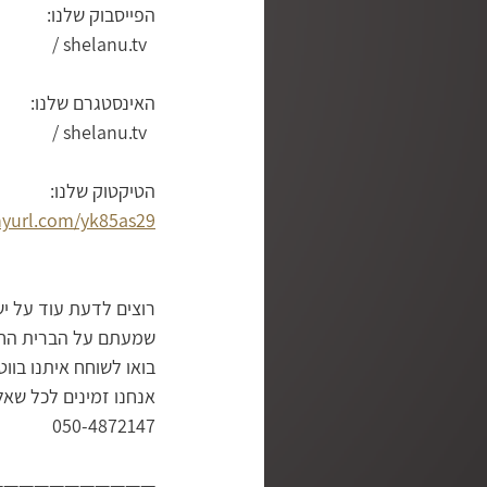
הפייסבוק שלנו:
  / shelanu.tv  
האינסטגרם שלנו:
  / shelanu.tv  
הטיקטוק שלנו:
inyurl.com/yk85as29
רוצים לדעת עוד על יש
שמעתם על הברית החדש
בואו לשוחח איתנו בוו
אנחנו זמינים לכל שא
050-4872147
———————————