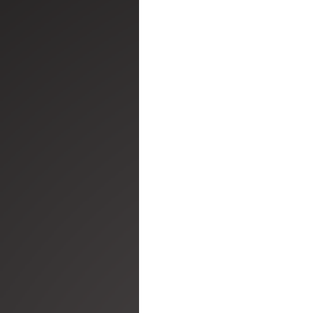
ק
חגי ומועדי ישראל
מהחיים | ג׳ויס מאייר
ראובן דורון