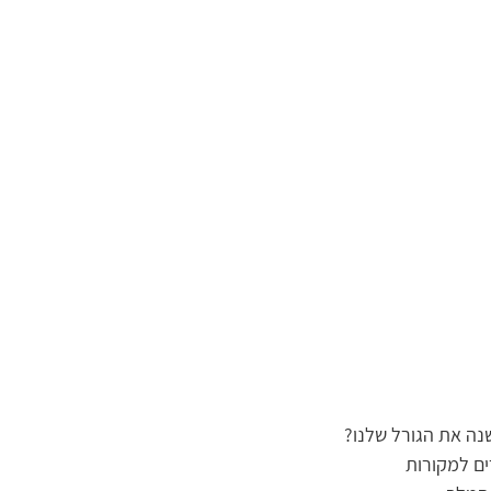
מונה בישוע
מי הוא המשיח?
מים חיים | עם ויקטוריה טרוב
שי
חוכמת רחוב
ישוע היהודי | ד״ר גרשון נראל
ליהנות 
עי
משיח וגאולה בפרשות השבוע | רמי ד.
יסודות האמונה | 
מציאת האמת | עם עו״ד בטי ט.ג.
ה את הגורל שלנו?
ים למקורות