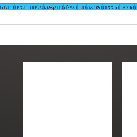
הרצאה
הרצאות
השראה
תנך
תפילה
פודקאסט
סליחת חטאים
גדולה 