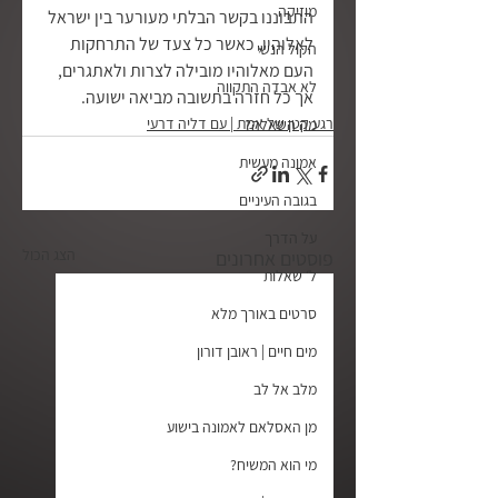
מוזיקה
התבוננו בקשר הבלתי מעורער בין ישראל 
לאלוהיו, כאשר כל צעד של התרחקות 
הקול הנשי
העם מאלוהיו מובילה לצרות ולאתגרים, 
לא אבדה התקווה
אך כל חזרה בתשובה מביאה ישועה. 
רגע קטן של אמת | עם דליה דרעי
מה השאלה?
אמונה מעשית
בגובה העיניים
על הדרך
הצג הכול
פוסטים אחרונים
ל׳ שאלות
סרטים באורך מלא
מים חיים | ראובן דורון
מלב אל לב
מן האסלאם לאמונה בישוע
מי הוא המשיח?