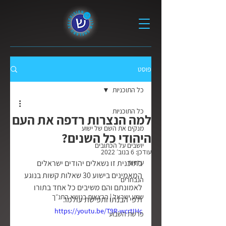
פוסט
כל התוכניות
כל התוכניות
למה הנצרות רדפה את העם
מנקים את השם של ישוע
היהודי כל השנים?
יושבים על הכתובים
עודכן:
6 בנוב׳ 2022
עדויות
בתוכנית זו נשאלים יהודים ישראלים 
המאמינים בישוע 30 שאלות קשות בנוגע 
הנבחרים
לאמונתם והם משיבים כל אחד בתורו 
שמע ישראל | הרצאות בנושא התנ״ך
ולפי הבנתו ותפישת עולמו.
https://youtu.be/T9R-wcrtIHc
פרשת השבוע