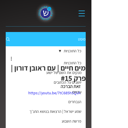
פוסט
כל התוכניות
כל התוכניות
מים חיים | עם ראובן דורון |
מנקים את השם של ישוע
פרק #15
יושבים על הכתובים
זאת הברכה
עדויות
https://youtu.be/7tC685h5QVA
הנבחרים
שמע ישראל | הרצאות בנושא התנ״ך
פרשת השבוע