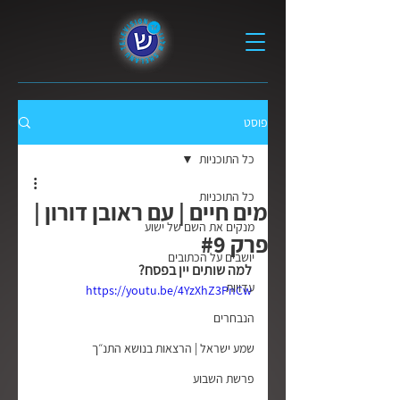
פוסט
כל התוכניות
כל התוכניות
מים חיים | עם ראובן דורון |
מנקים את השם של ישוע
פרק #9
יושבים על הכתובים
למה שותים יין בפסח?
עדויות
https://youtu.be/4YzXhZ3PnCw
הנבחרים
שמע ישראל | הרצאות בנושא התנ״ך
פרשת השבוע