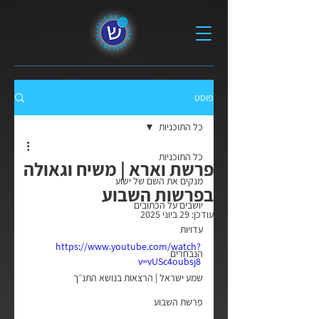
פוסט
כל התוכניות
כל התוכניות
פרשת וארא | משיח וגאולה
מנקים את השם של ישוע
בפרשות השבוע
יושבים על הכתובים
עודכן:
29 ביוני 2025
עדויות
https://www.youtube.com/watch?
הנבחרים
v=vUSc4oubsj8
שמע ישראל | הרצאות בנושא התנ״ך
פרשת השבוע