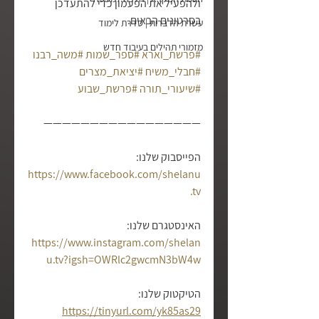
ולהפעיל את הפעמון כדי להתעדכן 
בסרטונים הבאים.
עשרת הדברות | סדרת לימוד
מזמורי תהילים בעיבוד חדש
#פרשת_וארא
#ספר_שמות
#משה_רבנו
#חבלי_משיח
#יציאת_מצרים
#שיעורי_תורה
#פרשת_שבוע
—————————————————
הפייסבוק שלנו: 
https://www.facebook.com/shelanu
.tv
האינסטגרם שלנו: 
https://www.instagram.com/shelan
u.tv?igsh=OWRlc2gwcmN3bW4w
הטיקטוק שלנו: 
https://tinyurl.com/yk85as29