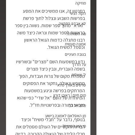
מוזיקה
בסרטון זה, אנו ממשיכים את המסע 
הקול הנשי
בפרשות השבוע ונצלול לתוך פרשת 
לא אבדה התקווה
"וארא" מתוך ספר שמות. נשווה בין ספר 
בראשית לספר שמות ונראה כיצד משה 
מה השאלה?
רבנו מתגלה כדמות הגואל הראשון 
אמונה מעשית
וכסמל למשיח הגואל.
בגובה העיניים
נדון במשמעות השם "מצרים" ובשורשיו 
על הדרך
בשפה העברית, ונבין כיצד מצרים 
ל׳ שאלות
מסמלת מקום של צרות ועבדות, הפוך 
מחופש וגאולה. נחקור את הפסוקים 
סרטים באורך מלא
המרתקים בפרשה וניגע במשמעות 
מים חיים | ראובן דורון
המיוחדת של השם "אל שדי" כפי שהוא 
מופיע בתורה ובפרשנויות חז"ל.
מלב אל לב
מן האסלאם לאמונה בישוע
בנוסף, נדבר על "חבלי משיח" וכיצד 
מי הוא המשיח?
הצרות והקשיים של העולם מסמלים את 
חבלי הלידה של הגאולה הקרובה, בדיוק 