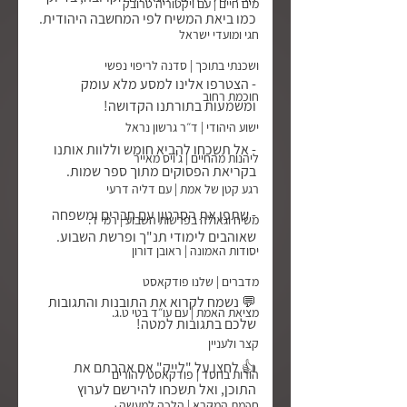
מים חיים | עם ויקטוריה טרובק
כמו ביאת המשיח לפי המחשבה היהודית.
חגי ומועדי ישראל
ושכנתי בתוכך | סדנה לריפוי נפשי
- הצטרפו אלינו למסע מלא עומק 
חוכמת רחוב
ומשמעות בתורתנו הקדושה!
ישוע היהודי | ד״ר גרשון נראל
- אל תשכחו להביא חומש וללוות אותנו 
ליהנות מהחיים | ג׳ויס מאייר
בקריאת הפסוקים מתוך ספר שמות.
רגע קטן של אמת | עם דליה דרעי
- שתפו את הסרטון עם חברים ומשפחה 
משיח וגאולה בפרשות השבוע | רמי ד.
שאוהבים לימודי תנ"ך ופרשת השבוע.
יסודות האמונה | ראובן דורון
מדברים | שלנו פודקאסט
💬 נשמח לקרוא את התובנות והתגובות 
מציאת האמת | עם עו״ד בטי ט.ג.
שלכם בתגובות למטה!
קצר ולעניין
👍 לחצו על "לייק" אם אהבתם את 
הורות בחסד | פודקאסט להורים
התוכן, ואל תשכחו להירשם לערוץ 
חכמת המקרא | הלכה למעשה