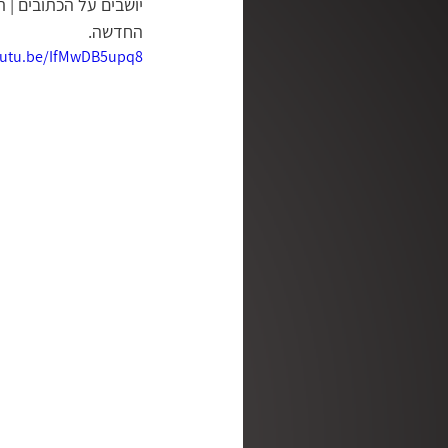
יושבים על הכתובים | ת
החדשה.
מלב אל לב
מן האסלאם לא
outu.be/IfMwDB5upq8
ושכנתי בתוכך | סדנה לריפוי נפ
רגע קטן של אמת | עם דליה דר
מדברים | שלנו פודקאסט