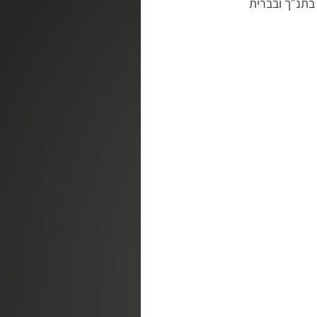
 בתנ״ך ובברית 
ק
חגי ומועדי ישראל
מהחיים | ג׳ויס מאייר
ראובן דורון