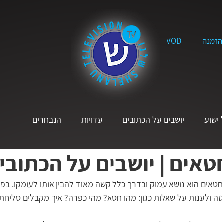
הזמנה
VOD
ישוע
יושבים על הכתובים
עדויות
הנבחרים
אים | יושבים על הכתובי
תנ״ך
פרשת השבוע
מוזיקה
הקול הנשי
לא אבדה
טאים הוא נושא עמוק ובדרך כלל קשה מאוד להבין אותו לעומקו. בפר
ה ולענות על שאלות כגון: מהו חטא? מהי כפרה? איך מקבלים סליח
יים
על הדרך
ל׳ שאלות
סרטים באורך מלא
מים 