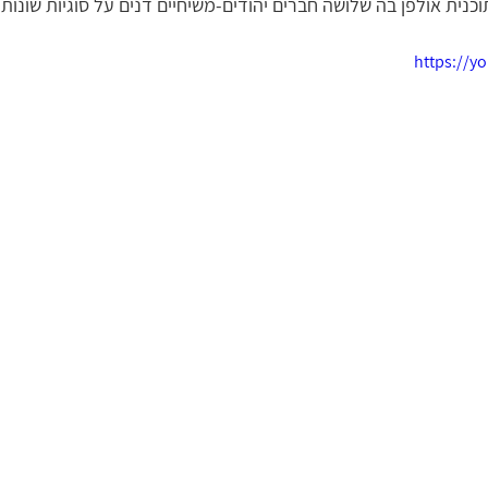
וכנית אולפן בה שלושה חברים יהודים-משיחיים דנים על סוגיות שונות
מונה בישוע
מי הוא המשיח?
מים חיים | עם ויקטוריה טרוב
https://y
שי
חוכמת רחוב
ישוע היהודי | ד״ר גרשון נראל
ליהנות 
עי
משיח וגאולה בפרשות השבוע | רמי ד.
יסודות האמונה | 
מציאת האמת | עם עו״ד בטי ט.ג.