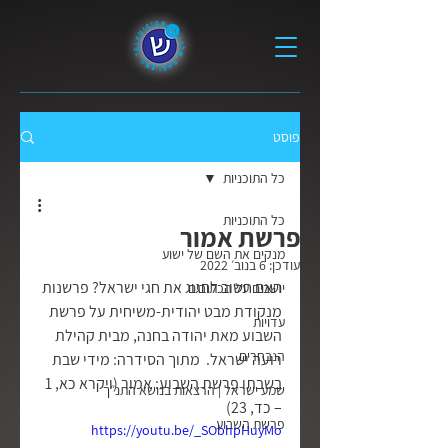
פוסט
כל התוכניות
כל התוכניות
פרשת אמור
מנקים את השם של ישוע
עודכן:
6 בנוב׳ 2022
האם חשוב לחגוג את חגי ישראל? פרשנות 
יושבים על הכתובים
מנקודת מבט יהודית-משיחית על פרשת 
עדויות
השבוע מאת יהודה בחנה, מבית קהילת 
הנבחרים
רועה ישראל.  מתוך הסידרה: מידי שבת 
בשבתו פרשת השבוע: אמור (ויקרא כא, 1 
שמע ישראל | הרצאות בנושא התנ״ך
– כד, 23)
פרשת השבוע
https://youtu.be/_SObhpHuyMo