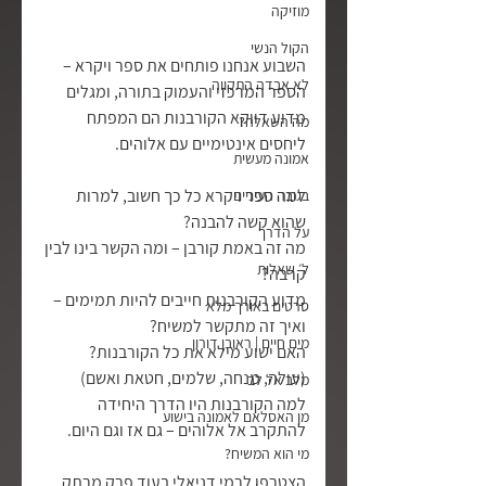
מוזיקה
הקול הנשי
השבוע אנחנו פותחים את ספר ויקרא – 
לא אבדה התקווה
הספר המרכזי והעמוק בתורה, ומגלים 
מדוע דווקא הקורבנות הם המפתח 
מה השאלה?
ליחסים אינטימיים עם אלוהים.
אמונה מעשית
למה ספר ויקרא כל כך חשוב, למרות 
בגובה העיניים
שהוא קשה להבנה?
על הדרך
מה זה באמת קורבן – ומה הקשר בינו לבין 
ל׳ שאלות
קרבה?
מדוע הקורבנות חייבים להיות תמימים – 
סרטים באורך מלא
ואיך זה מתקשר למשיח?
מים חיים | ראובן דורון
האם ישוע מילא את כל הקורבנות? 
(עולה, מנחה, שלמים, חטאת ואשם)
מלב אל לב
למה הקורבנות היו הדרך היחידה 
מן האסלאם לאמונה בישוע
להתקרב אל אלוהים – גם אז וגם היום.
מי הוא המשיח?
הצטרפו לרמי דניאלי בעוד פרק מרתק 