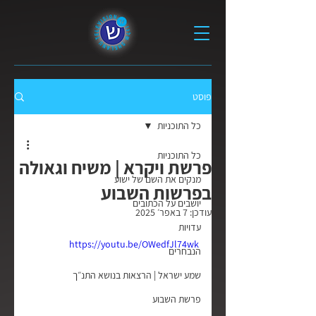
פוסט
כל התוכניות
כל התוכניות
פרשת ויקרא | משיח וגאולה
מנקים את השם של ישוע
בפרשות השבוע
יושבים על הכתובים
עודכן:
7 באפר׳ 2025
עדויות
https://youtu.be/OWedfJl74wk
הנבחרים
שמע ישראל | הרצאות בנושא התנ״ך
פרשת השבוע