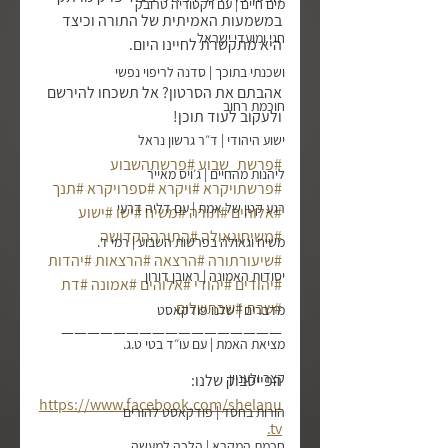
מים חיים | עם ויקטוריה טרובק
במשמעות האמיתית של התורה וכיצד 
חגי ומועדי ישראל
היא מתקשרת לחיינו היום.
ושכנתי בתוכך | סדנה לריפוי נפשי
אהבתם את הסרטון? אל תשכחו להירשם 
חוכמת רחוב
ולעקוב לעוד תוכן!
ישוע היהודי | ד״ר גרשון נראל
#פרשת_שבוע
#פרשתהשבוע
ליהנות מהחיים | ג׳ויס מאייר
#פרשתויקרא
#ויקרא
#ספרויקרא
#תנך
רגע קטן של אמת | עם דליה דרעי
#אלוהים
#תורה
#משיח
#ישו
#ישוע
#משיחוגאולה
#התורההקדושה
משיח וגאולה בפרשות השבוע | רמי ד.
#שיעורתורה
#הרצאה
#הרצאות
#יהדות
יסודות האמונה | ראובן דורון
#יהודים
#יהודי
#אלוהים
#אמונה
#דת
#שבת
#שבתשלום
מדברים | שלנו פודקאסט
—————————————————
מציאת האמת | עם עו״ד בטי ט.ג.
קצר ולעניין
הפייסבוק שלנו:
https://www.facebook.com/shelanu
הורות בחסד | פודקאסט להורים
.tv
חכמת המקרא | הלכה למעשה