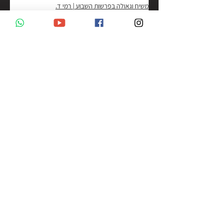
משיח וגאולה בפרשות השבוע | רמי ד.
הצג הכול
פוסטים אחרונים