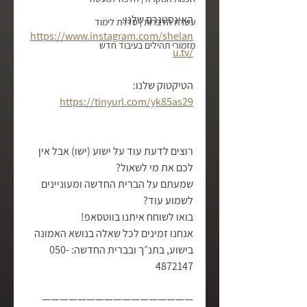
האינסטגרם שלנו:
עשרת הדברות | סדרת לימוד
https://www.instagram.com/shelan
מזמורי תהילים בעיבוד חדש
u.tv/
הטיקטוק שלנו:
https://tinyurl.com/yk85as29
רוצים לדעת עוד על ישוע (ישו) אבל אין 
לכם את מי לשאול?
שמעתם על הברית החדשה ומעוניינים 
לשמוע עוד?
בואו לשוחח איתנו בווטסאפ!
אנחנו זמינים לכל שאלה בנושא האמונה 
בישוע, בתנ״ך ובברית החדשה: 
050-
4872147
—————————————————