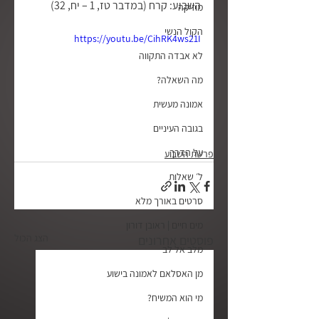
השבוע: קרח (במדבר טז, 1 – יח, 32)
מוזיקה
הקול הנשי
https://youtu.be/CihRK4ws21I
לא אבדה התקווה
מה השאלה?
אמונה מעשית
בגובה העיניים
על הדרך
פרשת השבוע
ל׳ שאלות
סרטים באורך מלא
מים חיים | ראובן דורון
הצג הכול
פוסטים אחרונים
מלב אל לב
מן האסלאם לאמונה בישוע
מי הוא המשיח?