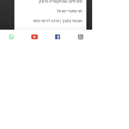
מים חיים | עם ויקטוריה טרובק
חגי ומועדי ישראל
ושכנתי בתוכך | סדנה לריפוי נפשי
חוכמת רחוב
ישוע היהודי | ד״ר גרשון נראל
ליהנות מהחיים | ג׳ויס מאייר
רגע קטן של אמת | עם דליה דרעי
תגובות
פרשת האזינו
משיח וגאולה בפרשות השבוע | רמי ד.
יסודות האמונה | ראובן דורון
כתיבת תגובה...
מדברים | שלנו פודקאסט
מציאת האמת | עם עו״ד בטי ט.ג.
קצר ולעניין
הורות בחסד | פודקאסט להורים
© שלנו.TV | ערוץ טלוויזיה אינטרנטי של
חכמת המקרא | הלכה למעשה