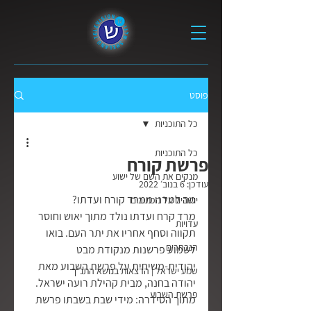
פוסט
כל התוכניות
כל התוכניות
פרשת קורח
מנקים את השם של ישוע
עודכן:
6 בנוב׳ 2022
מה למדנו ממרד קורח ועדתו?
יושבים על הכתובים
מרד קרח ועדתו נולד מתוך יאוש וחוסר 
עדויות
תקווה וסחף אחריו את יתר העם. בואו 
הנבחרים
לשמוע פרשנות מנקודת מבט 
יהודית-משיחית על פרשת השבוע מאת 
שמע ישראל | הרצאות בנושא התנ״ך
יהודה בחנה, מבית קהילת רועה ישראל.  
פרשת השבוע
מתוך הסידרה: מידי שבת בשבתו פרשת 