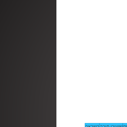
ק
חגי ומועדי ישראל
מהחיים | ג׳ויס מאייר
ראובן דורון
ת
שיעורי תורה
השראה