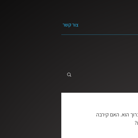
צור קשר
 התקווה
מה השאלה?
וך הוא. האם קירבה 
?
חיים | ראובן דורון