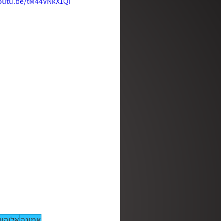
youtu.be/tM44VNkX1QI
מלב אל לב
מן האסלאם לא
ושכנתי בתוכך | סדנה לריפוי נפ
רגע קטן של אמת | עם דליה דר
מדברים | שלנו פודקאסט
אמונה
אלוהים