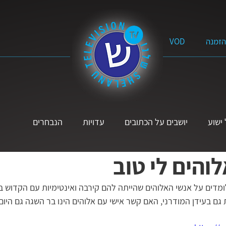
הזמנה
VOD
ישוע
יושבים על הכתובים
עדויות
הנבחרים
והים לי טוב
תנ״ך
פרשת השבוע
מוזיקה
הקול הנשי
לא אבדה
מדים על אנשי האלוהים שהייתה להם קירבה ואינטימיות עם הקדוש בר
גם בעידן המודרני, האם קשר אישי עם אלוהים הינו בר השגה גם היום
יים
על הדרך
ל׳ שאלות
סרטים באורך מלא
מים 