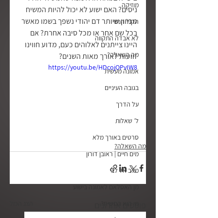
מוזיקה
ניסים? האם ישוע לא יכול להיות המשיח 
מכיוון שיותר דם יהודי נשפך בשמו מאשר 
הקול הנשי
בכל שם אחר או מכל סיבה אחרת? אם 
לא אבדה התקווה
היינו צייתנים לאלוהים כעם, מדוע חווינו 
מה השאלה?
זוועות לאורך מאות השנים?
https://youtu.be/HDcojOPvIW8
אמונה מעשית
בגובה העיניים
על הדרך
ל׳ שאלות
סרטים באורך מלא
מה השאלה?
מים חיים | ראובן דורון
מלב אל לב
מן האסלאם לאמונה בישוע
מי הוא המשיח?
הצג הכול
פוסטים אחרונים