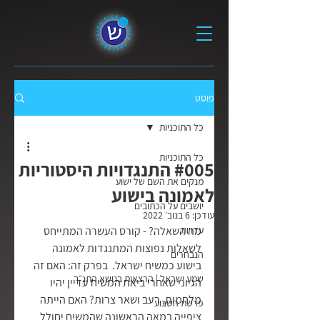
פוסט
כל התוכניות
כל התוכניות
#005 התנגדויות היסטוריות
מנקים את השם של ישוע
לאמונה בישוע
יושבים על הכתובים
עודכן:
6 בנוב׳ 2022
עדויות
מה השאלה? - קורס העשרה המתייחס 
לשאלות נפוצות המתנגדות לאמונה 
הנבחרים
בישוע כמשיח ישראל.  בפרק זה: האם זה 
שמע ישראל | הרצאות בנושא התנ״ך
הגיוני שאחרי ביאת המשיח עדיין יהיו 
מלחמות, רעב ושאר צרות? האם הייתה 
פרשת השבוע
ציפייה במאה הראשונה שהמשיח יחולל 