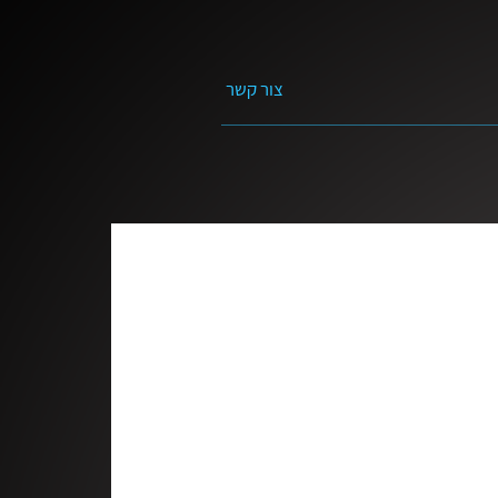
צור קשר
ת בנושא התנ״ך
פרשת השבוע
הדרך
ל׳ שאלות
?
מים חיים | עם ויקטוריה טרובק