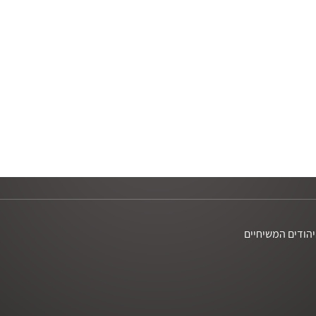
יפוי נפשי
חוכמת רחוב
ישוע היהודי | ד״ר גרשון נראל
אולה בפרשות השבוע | רמי ד.
יסודות האמונה | ראובן דורון