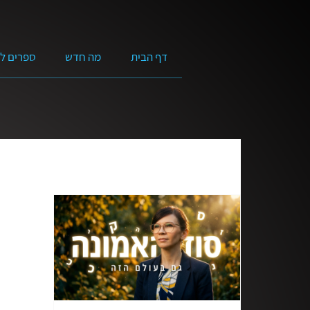
דף הבית
מה חדש
ספרים ל
כל התוכניות
מנקים את השם של ישוע
יושב
מוזיקה
הקול הנשי
לא אבדה התקווה
סרטים באורך מלא
מים חיים | ראובן דורון