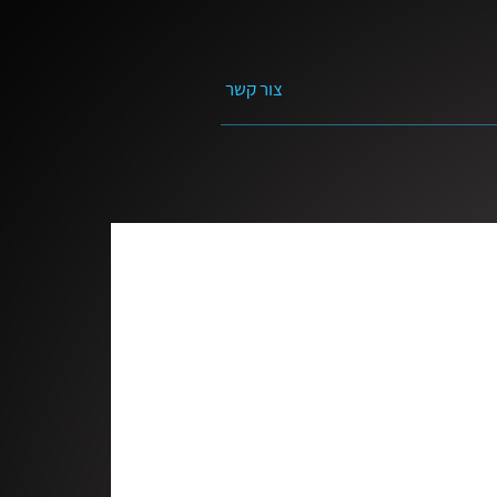
צור קשר
ת בנושא התנ״ך
פרשת השבוע
הדרך
ל׳ שאלות
?
מים חיים | עם ויקטוריה טרובק