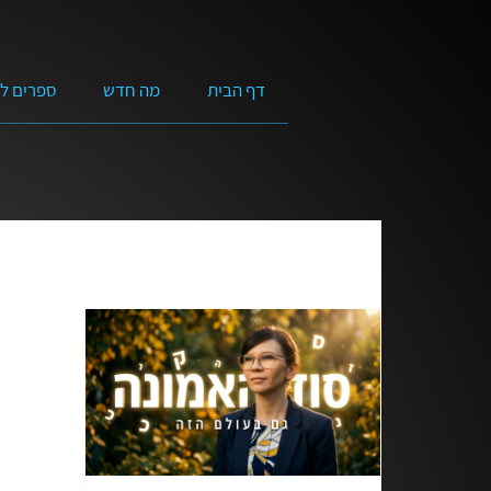
דף הבית
מה חדש
ספרים ל
כל התוכניות
מנקים את השם של ישוע
יושב
מוזיקה
הקול הנשי
לא אבדה התקווה
סרטים באורך מלא
מים חיים | ראובן דורון