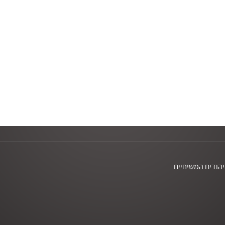
יפוי נפשי
חוכמת רחוב
ישוע היהודי | ד״ר גרשון נראל
אולה בפרשות השבוע | רמי ד.
יסודות האמונה | ראובן דורון