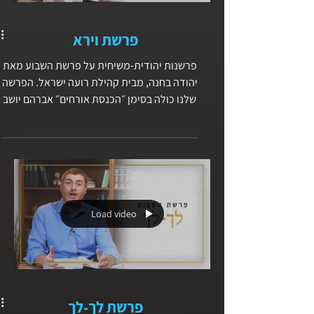
פרשת וירא
פרשנות יהודית-משיחית על פרשת השבוע מאת
יהודה בחנה, מבית קהילת רועה ישראל. הפרשה
שלנו כולה בסימן ״הכנסת אורחים״ אברהם יושב
בפתח ביתו, רואה עוברי אורח ומיד דורש מהם
לבוא אליו הביתה להכנסת אורחים. דמות נוספת
בפרשה המכניסה אורחים היא לוט, אלוהים שלח
לסדום מלאכים שמזוהים כאנשים ולוט פוגש
אותם ומכניס אותם לביתו למרות התעקשותם
להישאר ללון ברחוב. לוט מגונן על האורחים
Load video
מפני האנשים הרעים בסדום. אנו לומדים כאן
עיקרון חשוב ויסודי בחיי האמונה - אנחנו
מכבדים את אלוהים דרך כיבוד בני אדם ש
פרשת לך-לך