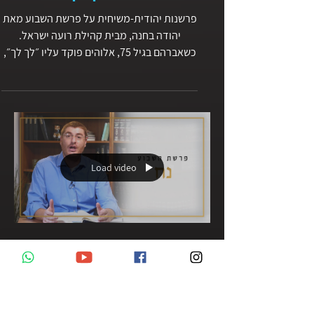
פרשנות יהודית-משיחית על פרשת השבוע מאת
יהודה בחנה, מבית קהילת רועה ישראל.
כשאברהם בגיל 75, אלוהים פוקד עליו ״לך לך״,
אברהם מקשיב, יוצא והולך לו. צעד האמונה של
אברהם הינו אחד הצעדים החשובים
והמשמעותיים ביותר בתולדות ההיסטוריה
האנושית.
Load video
פרשת נח
בפרשה זו אנחנו מתוודעים אל דור המבול, עולם
אכזרי במיוחד שבו כל אדם נוהג על פי התאוות