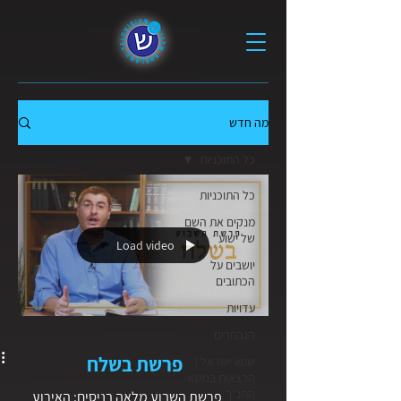
מה חדש
כל התוכניות
כל התוכניות
מנקים את השם
של ישוע
Load video
יושבים על
הכתובים
עדויות
הנבחרים
פרשת בשלח
שמע ישראל |
הרצאות בנושא
התנ״ך
פרשת השבוע מלאה בניסים: האירוע