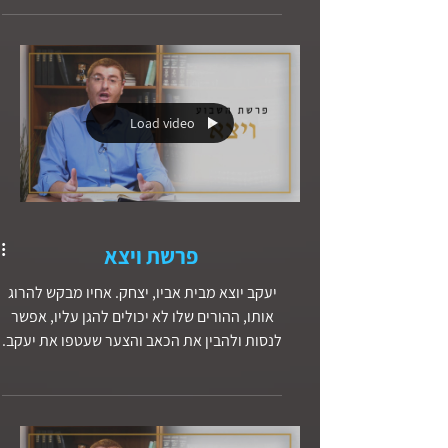
מגיע שמו על עמנו, ישראל. יעקב נאבק עם
דמות רוחנית מסתורית, העולם הגשמי נאבק
בעולם הרוחני. בעזרת הפרשה ננסה למצוא את
התשובה לשאלה: איך נוכל למצוא חן בעיני
אלוהים?
Load video
פרשת ויצא
יעקב יוצא מבית אביו, יצחק. אחיו מבקש להרוג
אותו, ההורים שלו לא יכולים להגן עליו, אפשר
לנסות ולהבין את הכאב והצער שעטפו את יעקב.
דווקא במקום המצוקה והרדיפה שבו הוא נמצא,
יעקב פוגש את אלוהים ואומר ״אָכֵן יֵשׁ יְהוָה
בַּמָּקוֹם הַזֶּה וְאָנֹכִי לֹא יָדָעְתִּי״.