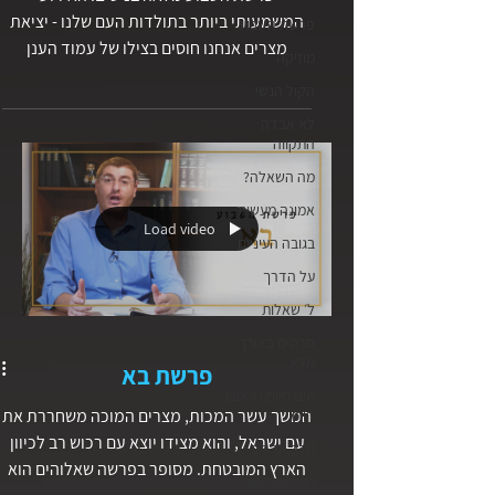
המשמעותי ביותר בתולדות העם שלנו - יציאת
פרשת השבוע
מצרים אנחנו חוסים בצילו של עמוד הענן
מוזיקה
הולכים לאורו של עמוד האש ים סוף נקרע מול
הקול הנשי
עינינו אנחנו שותים מים מן הסלע ואוספים
לא אבדה
בהתלהבות מן, לחם מן השמיים. במקום ללכת
התקווה
בקו ישר אל הארץ המובטחת, אלוהים לוקח
מה השאלה?
אותנו למסע של גדילה רוחנית ומלמד אותנו
אמונה וביטחון בו בלבד.
אמונה מעשית
Load video
בגובה העיניים
על הדרך
ל׳ שאלות
סרטים באורך
מלא
פרשת בא
מים חיים | ראובן
המשך עשר המכות, מצרים המוכה משחררת את
דורון
עם ישראל, והוא מצידו יוצא עם רכוש רב לכיוון
מלב אל לב
הארץ המובטחת. מסופר בפרשה שאלוהים הוא
מן האסלאם