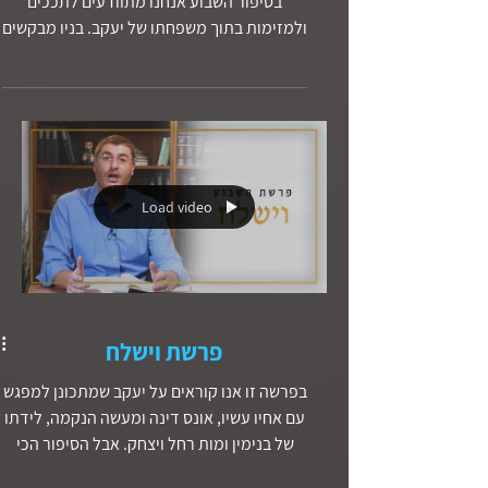
בסיפור השבוע אנחנו מתוודעים לתככים
ולמזימות בתוך משפחתו של יעקב. בניו מבקשים
לרצוח את בנו הקטן, יוסף. מדוע במסורת
היהודית נוהגים לכנות את המשיח כ״משיח בן
יוסף״? חיי יוסף הם כמו אבטיפוס לחיי המשיח
הסובל, הדחוי ע״י אחיו, והמולך בסופו של דבר.
Load video
פרשת וישלח
בפרשה זו אנו קוראים על יעקב שמתכונן למפגש
עם אחיו עשיו, אונס דינה ומעשה הנקמה, לידתו
של בנימין ומות רחל ויצחק. אבל הסיפור הכי
מסתורי בפרשה שלנו הוא גם האירוע שממנו