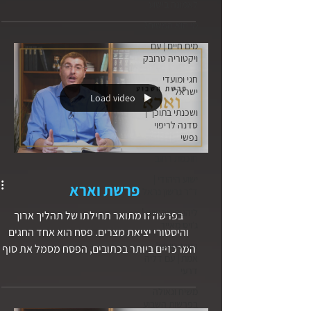
זה שהכביד את לב פרעה, מה זה אומר לגבי
לאמונה בישוע
חופש הבחירה של בני האדם? ומדוע אנו מצווים
מי הוא המשיח?
לספר לילדינו על מעלליו של אלוהים במצרים?
מים חיים | עם
ויקטוריה טרובק
חגי ומועדי
ישראל
Load video
ושכנתי בתוכך |
סדנה לריפוי
נפשי
חוכמת רחוב
ישוע היהודי |
פרשת וארא
ד״ר גרשון נראל
ליהנות מהחיים |
בפרשה זו מתואר תחילתו של תהליך ארוך
ג׳ויס מאייר
והיסטורי יציאת מצרים. פסח הוא אחד החגים
רגע קטן של
המרכזיים ביותר בכתובים, הפסח מסמל את סוף
אמת | עם דליה
עידן העבדות. מה הקשר בין חג הפסח לגאולת
דרעי
ישוע המשיח מנצרת עליו כתוב בספר הברית
משיח וגאולה
החדשה?
בפרשות השבוע