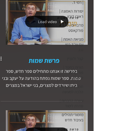
| רמי ד.
יסודות האמונה |
ראובן דורון
Load video
מדברים | שלנו
פודקאסט
מציאת האמת |
עם עו״ד בטי
ט.ג.
קצר ולעניין
פרשת שמות
הורות בחסד |
בפרשה זו אנחנו מתחילים ספר חדש, ספר
פודקאסט
להורים
שמות. ספר שמות נפתח בהודעה על יעקב ובני
ביתו שיורדים למצרים, בני ישראל במצרים
חכמת המקרא |
הלכה למעשה
מביאים צאצאים רבים ומצליחים במעשה ידהם,
דבר המוביל את המקומיים לקנאה ולפעולה
עשרת הדברות |
סדרת לימוד
בהתאם.
מזמורי תהילים
בעיבוד חדש