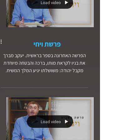
Load video
פרשת ויחי
הפרשה האחרונה בספר בראשית. יעקב מברך
את בניו לקראת מותו, ברכה והבטחה מיוחדת
מקבל יהודה: משושלתו יגיע המלך המשיח.
בפרשה אנחנו לומדים על השינוי ועל ההתבגרות
שעבר יוסף, הוא איננו עוד ילד צעיר שמלשין על
אחיו או מתנשא מעליהם. כעת יוסף הוא אדם
בוגר מלא באהבה וסליחה, הוא מסוגל לראות
את יד אלוהים בכל מהלך בחייו, גם ברע וגם
בטוב.
Load video