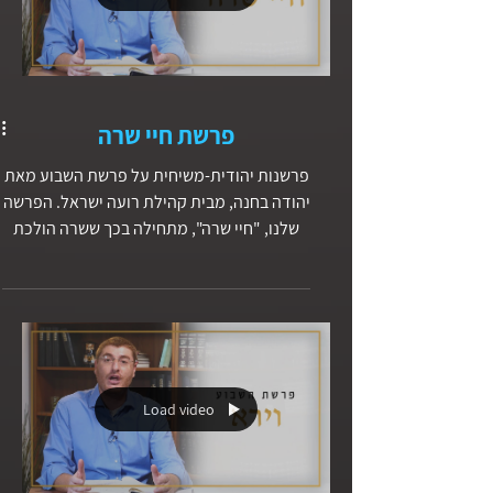
כנגד עשיו ויצחק.
פרשת חיי שרה
פרשנות יהודית-משיחית על פרשת השבוע מאת
יהודה בחנה, מבית קהילת רועה ישראל. הפרשה
שלנו, "חיי שרה", מתחילה בכך ששרה הולכת
לעולמה בקרית ארבע בחברון, ואברהם צריך
לבוא ולספוד לה. פרשני המקרא שואלים כאן
שאלה נוקבת מאוד: האם אברהם ושרה נפרדו
לאחר פרשת העקדה? גם אם כן וגם אם לא,
הדיון הוא על הנושא הזה: נתקים משפחתיים
הקשורים לאמונה, מנהיגות או מעמד, הוא נושא
Load video
חשוב ושווה דיון. עמוק בלב אני משוכנע שהבנים
והבנות של המנהיגים פגועים יותר מילדים
אחרים. ככה זה כאשר מנהיג מתמסר כולו לחזון
ולאי