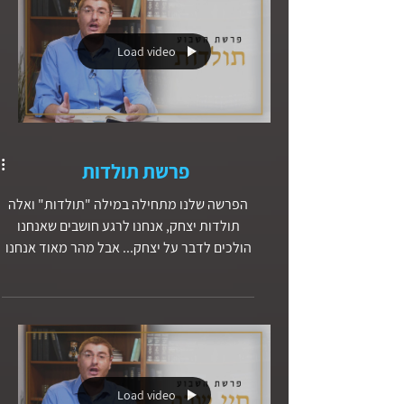
Load video
פרשת תולדות
הפרשה שלנו מתחילה במילה "תולדות" ואלה
תולדות יצחק, אנחנו לרגע חושבים שאנחנו
הולכים לדבר על יצחק... אבל מהר מאוד אנחנו
גולשים לדבר על האחים, על עשיו ויעקב.
הפרשה שלנו נוגעת במגוון נושאים: הולדת
התאומים, והנבואה שרבקה מקבלת "רב יעבוד
צעיר", מכירת הבכורה עבור נזיד עדשים,
הירידה של יצחק לגרר ושם הוא מציג את רבקה
אשתו כאחותו (בדומה לאברהם), וכמובן גניבת
Load video
הברכה ומעשה המרמה שרבקה ויעקב זוממים