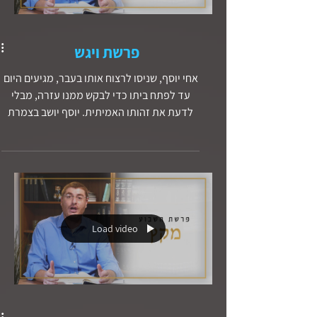
פרשת ויגש
אחי יוסף, שניסו לרצוח אותו בעבר, מגיעים היום
עד לפתח ביתו כדי לבקש ממנו עזרה, מבלי
לדעת את זהותו האמיתית. יוסף יושב בצמרת
השלטון במצרים, ולא ממהר להתגלות אל אחיו
בתור אחיהם. מדוע? מה הוא תפקיד המפתח
של יהודה, האח שעל שמו נקרא עמנו, העם
היהודי, בהצלת יוסף מרצח אחיו? והאם ישנן
הקבלות בין סיפורו של יוסף לסיפור של ישוע
מנצרת? אם כן, מה הן?
Load video