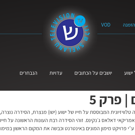
הזמנה
VOD
ישוע
יושבים על הכתובים
עדויות
הנבחרים
| פרק 5
תנ״ך
פרשת השבוע
מוזיקה
הקול הנשי
לא אבדה
טלוויזיונית המבוססת על חייו של ישוע (ישו) מנצרת, הסידרה נוצרה, 
אמריקאי דאלאס ג׳נקינס. זוהי הסידרה רבת העונות הראשונה על חייו ש
יים
על הדרך
ל׳ שאלות
סרטים באורך מלא
מים 
״י פרויקט מימון המונים באינטרנט וכבשה את המקום הראשון במימון