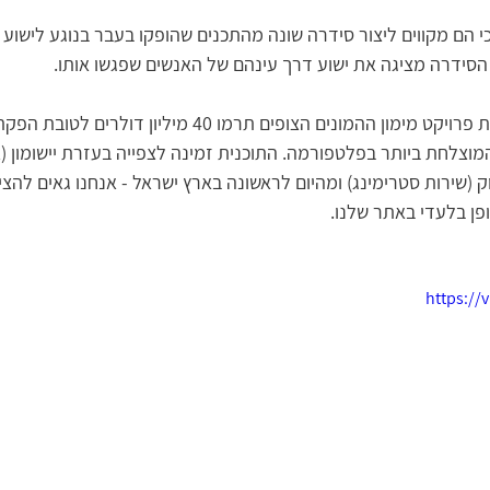
כי הם מקווים ליצור סידרה שונה מהתכנים שהופקו בעבר בנוגע לישוע ע
מונה בישוע
מי הוא המשיח?
מים חיים | עם ויקטוריה טרוב
הסידרה מציגה את ישוע דרך עינהם של האנשים שפגשו אותו.
נכון לשנת 2021 בעזרת פרויקט מימון ההמונים הצופים תרמו 40
שי
חוכמת רחוב
ישוע היהודי | ד״ר גרשון נראל
ליהנות 
צלחת ביותר בפלטפורמה. התוכנית זמינה לצפייה בעזרת יישומון (אפ
וק (שירות סטרימינג) ומהיום לראשונה בארץ ישראל - אנחנו גאים להצ
עי
משיח וגאולה בפרשות השבוע | רמי ד.
יסודות האמונה | 
ן בלעדי באתר שלנו.
מציאת האמת | עם עו״ד בטי ט.ג.
https:/