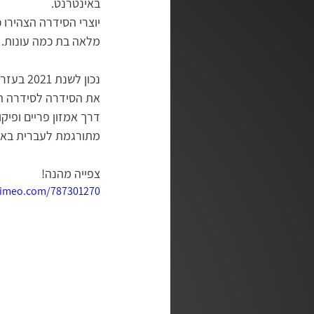
באינטרנט. 
יוצרי הסידרה הצהירו 
מלב אל לב
מן האסלאם לא
מלאה בת כמה עונות. 
ושכנתי בתוכך | סדנה לריפוי נפ
את הסידרה לסידרה המו
דרך אמזון פריים ופיק
רגע קטן של אמת | עם דליה דר
מתורגמת לעברית באופ
צפייה מהנה!
מדברים | שלנו פודקאסט
/vimeo.com/787301270