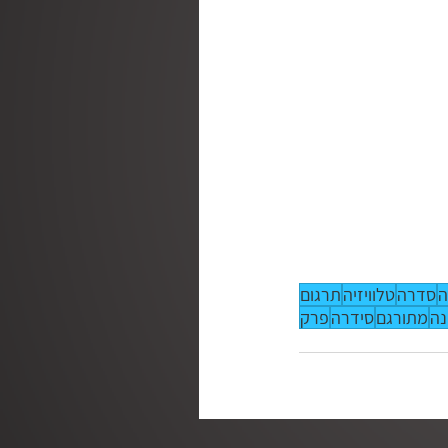
ה
סדרה
טלוויזיה
תרגום
נה
מתורגם
סידרה
פרק