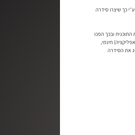
״י כך שיצרו סידרה 
ק
חגי ומועדי ישראל
 מיליון דולרים לטובת הפקת התוכנית ובכך הפכו 
מהחיים | ג׳ויס מאייר
ליקציה) חינמי, 
יג את הסידרה 
ראובן דורון