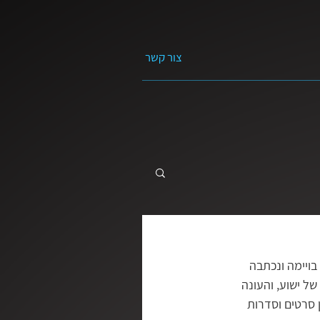
צור קשר
 התקווה
מה השאלה?
בויימה ונכתבה 
ל ישוע, והעונה 
חיים | ראובן דורון
 סרטים וסדרות 