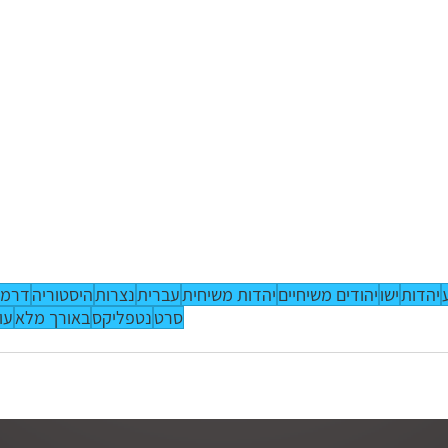
יהדות
ישו
יהודים משיחיים
יהדות משיחית
עברית
נצרות
היסטוריה
דרמ
סרט
נטפליקס
באורך מלא
עו