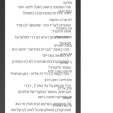
מוזיקה
מהי האמונה בישוע (ישו)? ולמה יותר 
הקול הנשי
ויותר יהודים מאמינים בו כמשיח?
לא אבדה התקווה
הצטרפו לעו״ד בטי - שתעשה לנו סדר 
מה השאלה?
אחת ולתמיד:
אמונה מעשית
 - למה אלוהים דורש דם כדי לסלוח על 
חטאים?
בגובה העיניים
- מהי באמת "הברית החדשה" ולמה היא 
על הדרך
לא המצאה נוצרית?
- למה הקורבנות שבתורה לא היו הפתרון 
ל׳ שאלות
האחד ולתמיד?
סרטים באורך מלא
- ומה הקשר בין כל זה אלינו - כאן ועכשיו?
מים חיים | ראובן דורון
הכל מבוסס על על התנ"ך, דברי 
מלב אל לב
הנביאים, והמסר המקורי של אלוהים 
מן האסלאם לאמונה בישוע
לעמו.
אל תפספסו: בסרטון הבא תגלו מי הוא 
מי הוא המשיח?
אותו קורבן מושלם שיכול לתת לנו סליחת 