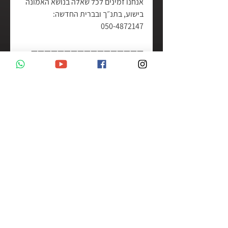
אנחנו זמינים לכל שאלה בנושא האמונה 
בישוע, בתנ״ך ובברית החדשה:
050-4872147
—————————————————
מציאת האמת | עם עו״ד בטי ט.ג.
הצג הכול
פוסטים אחרונים